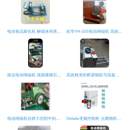
电动食品膨化机 解锁休闲美食新境界，大小麻花与“金钢石绳绳”的完美演绎
屹华YH-S55电动绳锯机 高效矿山开采与混凝土切割的现代化利器
路达电动绳锯机 墙面楼梯石材金属切割的全能专家
高效精准的桥梁钢筋与混凝土切割解决方案 液压绳锯机与金刚石绳锯技术解析
电动绳锯机在静力切割中的应用与操作指南
Delaite变频控制柜 点燃物联网时代电动绳锯机的“星星之火”