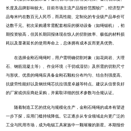
长度及品牌影响较大。目前市场主流产品报价范围较广，经济型产
品每米约在数百元人民币，而高性能、定制化的专业级产品单价可
达数千元。初次采购通常需配套相应的驱动设备（如绳锯机），初
期投资较高，但其长期回报体现在惊人的切割效率、极低的材料损
耗以及显著延长的使用寿命上，总体拥有成本反而更具优势。
在选择金刚石绳绳时，用户需明确切割对象（如花岗岩、大理
石、钢筋混凝土等）、作业环境（干切或湿切）及所需的切割尺寸
与形状。优质的绳绳应具备金刚石颗粒分布均匀、结合剂强度高、
抗疲劳性能好以及钢丝绳芯抗拉强度卓越等特点。建议从信誉良好
的厂家或供应商处采购，并索取详细的技术参数与合规认证。
随着制造工艺的优化与规模化生产，金刚石绳绳的成本有望进
一步下探，应用门槛持续降低。它正逐步从专业领域走向更广泛的
工业与民用市场，成为电锯工具家族中一颗璀璨的新星。本期报价